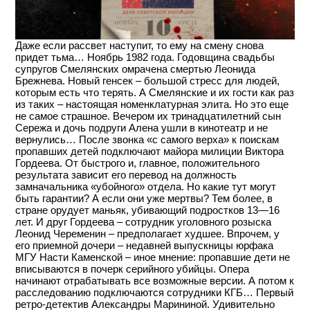
Даже если рассвет наступит, то ему на смену снова
придет тьма… Ноябрь 1982 года. Годовщина свадьбы
супругов Смелянских омрачена смертью Леонида
Брежнева. Новый генсек – большой стресс для людей,
которым есть что терять. А Смелянские и их гости как раз
из таких – настоящая номенклатурная элита. Но это еще
не самое страшное. Вечером их тринадцатилетний сын
Сережа и дочь подруги Алена ушли в кинотеатр и не
вернулись… После звонка «с самого верха» к поискам
пропавших детей подключают майора милиции Виктора
Гордеева. От быстрого и, главное, положительного
результата зависит его перевод на должность
замначальника «убойного» отдела. Но какие тут могут
быть гарантии? А если они уже мертвы? Тем более, в
стране орудует маньяк, убивающий подростков 13—16
лет. И друг Гордеева – сотрудник уголовного розыска
Леонид Череменин – предполагает худшее. Впрочем, у
его приемной дочери – недавней выпускницы юрфака
МГУ Насти Каменской – иное мнение: пропавшие дети не
вписываются в почерк серийного убийцы. Опера
начинают отрабатывать все возможные версии. А потом к
расследованию подключаются сотрудники КГБ… Первый
ретро-детектив Александры Марининой. Удивительно