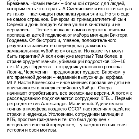
Брежнева. Новый генсек – большой стресс для людей,
которым есть что терять. А Смелянские и их гости как раз
из таких – настоящая номенклатурная элита. Но это еще
не самое страшное. Вечером их тринадцатилетний сын
Сережа и дочь подруги Алена ушли в кинотеатр и не
вернулись… После звонка «с самого верха» к поискам
пропавших детей подключают майора милиции Виктора
Гордеева. От быстрого и, главное, положительного
результата зависит его перевод на должность
замначальника «убойного» отдела. Но какие тут могут
быть гарантии? А если они уже мертвы? Тем более, в
стране орудует маньяк, убивающий подростков 13—16
лет. И друг Гордеева – сотрудник уголовного розыска
Леонид Череменин – предполагает худшее. Впрочем, у
его приемной дочери – недавней выпускницы юрфака
МГУ Насти Каменской – иное мнение: пропавшие дети не
вписываются в почерк серийного убийцы. Опера
начинают отрабатывать все возможные версии. А потом к
расследованию подключаются сотрудники КГБ… Первый
ретро-детектив Александры Марининой. Удивительно
точная атмосфера позднего СССР, настроения людей, их
страхи и надежды. Уголовники, сотрудники милиции и
КГБ, простые граждане и те, кто был допущен к
«социалистической кормушке», – у каждого из них своя
история и свои мотивы.