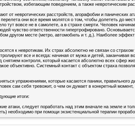
тройством, избегающим поведением, а также невротическим рас
ают от невротических расстройств, агорафобии и панических ат
 перелета они все время молятся о том, чтобы долететь до мест
ело тут вовсе не в самолете, а в страхе смерти. Человек начин
 людей чувство ответственности гипертрофировано. Основывает
бом другом месте (метро, автомобиль и т. д.). Наиболее эффек
осятся к невротикам. Их страх абсолютно не связан со страхом
тролируют все и всегда: начиная от мужа и детей, заканчивая в
д снятием контроля, который касается абсолютно всех сфер жиз
такое объективно. Системный контакт с объектом страха позвол
аняться упражнениями, которые касаются паники, правильного д
ловек сам себя тревожит, о чем он думает в конкретный момент, 
дующие итоги:
кие атаки, следует поработать над этим вначале на земле и тол
петь) необходимо при помощи экзистенциальной терапии прорабо