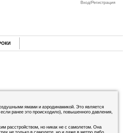
Вход/Регистрация
РОКИ
 воздушными ямами и аэродинамикой. Это является
, если ранее это происходило), повышенного давления,
им расстройством, но никак не с самолетом. Она
ах не только в самолете, но и даже в метро либо