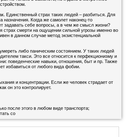
стройством.
ак. Единственный страх таких людей – разбиться. Для
а назначения. Когда же самолет наконец-то
ает задавать себе вопросы, а в чем же смысл жизни?
ся страх смерти на ощущении сильной угрозы именно во
тивен в данном случае метод экзистенциальной
 умереть либо паническим состоянием. У таких людей
одителем такси. Это все относится к перфекционизму и
ни: поведенческие навыки, отношения, быт и пр. Также
яет избавиться от любого вида фобии.
ыхания и концентрации. Если же человек страдает от
как он это контролирует.
ько после этого в любом виде транспорта;
тать со