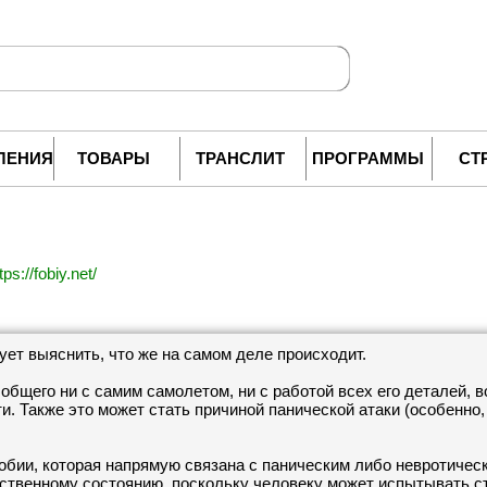
ЛЕНИЯ
ТОВАРЫ
ТРАНСЛИТ
ПРОГРАММЫ
СТ
tps://fobiy.net/
ует выяснить, что же на самом деле происходит.
 общего ни с самим самолетом, ни с работой всех его деталей,
ти. Также это может стать причиной панической атаки (особенно
бии, которая напрямую связана с паническим либо невротическ
ственному состоянию, поскольку человеку может испытывать стр