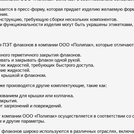
вается в пресс-форму, которая придает изделию желаемую форм
ния.
онструкцию, требующую сборки нескольких компонентов.
и функциональности изделия могут быть украшены этикетками, 
я ПЭТ флаконов в компании ООО «Полипак», которые отличаютс
ого герметичного закрытия флаконов.
вать и закрывать флакон одной рукой.
гих жидкостей, требующих быстрого доступа.
ие жидкостей.
 крышкой и флаконом.
е производятся другие комплектующие, такие как:
нованием для крышки или колпачка.
акрытия.
т загрязнений и повреждений.
компании ООО «Полипак» осуществляется в соответствии со с
м и другие параметры.
 флаконов широко используются в различных отраслях, включа