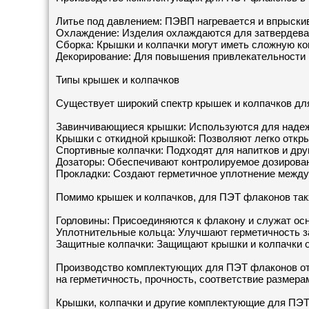
Литье под давлением: ПЭВП нагревается и впрыски
Охлаждение: Изделия охлаждаются для затвердева
Сборка: Крышки и колпачки могут иметь сложную к
Декорирование: Для повышения привлекательности 
Типы крышек и колпачков
Существует широкий спектр крышек и колпачков дл
Завинчивающиеся крышки: Используются для надежн
Крышки с откидной крышкой: Позволяют легко откры
Спортивные колпачки: Подходят для напитков и дру
Дозаторы: Обеспечивают контролируемое дозирован
Прокладки: Создают герметичное уплотнение между
Помимо крышек и колпачков, для ПЭТ флаконов такж
Горловины: Присоединяются к флакону и служат ос
Уплотнительные кольца: Улучшают герметичность з
Защитные колпачки: Защищают крышки и колпачки о
Производство комплектующих для ПЭТ флаконов от 
на герметичность, прочность, соответствие размера
Крышки, колпачки и другие комплектующие для ПЭТ