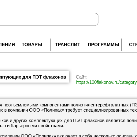
ЛЕНИЯ
ТОВАРЫ
ТРАНСЛИТ
ПРОГРАММЫ
СТ
лектующих для ПЭТ флаконов
Сайт:
https://100flakonov.ru/categor
ся неотъемлемыми компонентами полиэтилентерефталатных (ПЭ
х в компании ООО «Полипак» требует специализированных техн
ков и других комплектующих для ПЭТ флаконов является поли
тью и барьерными свойствами.
компании ООО «Полипак» включает в себя несколько основных