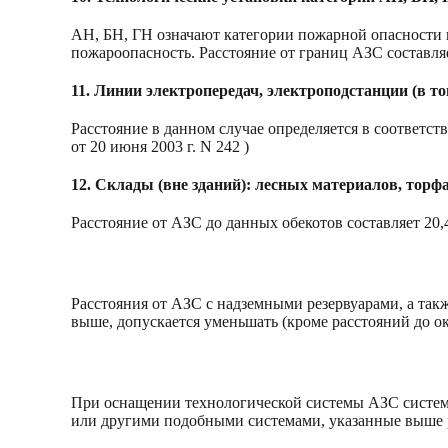
АН, БН, ГН означают категории пожарной опасност
пожароопасность. Расстояние от границ АЗС составляе
11. Линии электропередач, электроподстанции (в 
Расстояние в данном случае определяется в соответ
от 20 июня 2003 г. N 242 )
12. Склады (вне зданий): лесных материалов, торф
Расстояние от АЗС до данных обекотов составляет 20,
Расстояния от АЗС с надземными резервуарами, а такж
выше, допускается уменьшать (кроме расстояний до о
При оснащении технологической системы АЗС системой
или другими подобными системами, указанные выше рас