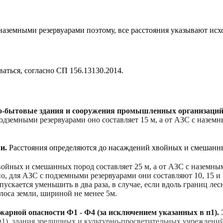
наземными резервуарами поэтому, все расстояния указывают ис
аться, согласно СП 156.13130.2014.
но-бытовые здания и сооружения промышленных организаци
одземными резервуарами оно составляет 15 м, а от АЗС с наземн
и.
Расстояния определяются до насаждений хвойных и смешанны
ойных и смешанных пород составляет 25 м, а от АЗС с наземн
но, для АЗС с подземными резервуарами они составляют 10, 15 и
опускается уменьшить в два раза, в случае, если вдоль границ 
лоса земли, шириной не менее 5м.
ожарной опасности Ф1 - Ф4
(за исключением указанных в п1).
Ф1)
,
здания зрелищных и культурно-просветительных учреждений