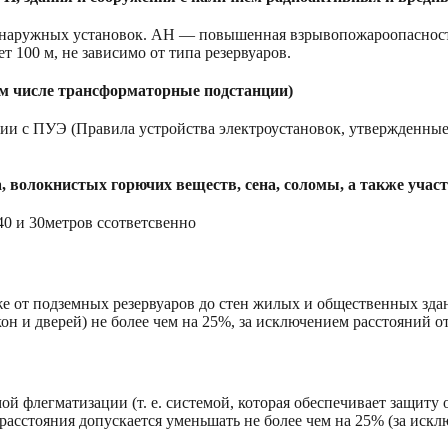
и наружных установок. АН — повышенная взрывопожароопаснос
т 100 м, не зависимо от типа резервуаров.
том числе трансформаторные подстанции)
ствии с ПУЭ (Правила устройства электроустановок, утвержденн
а, волокнистых горючих веществ, сена, соломы, а также учас
40 и 30метров ссответсвенно
е от подземных резервуаров до стен жилых и общественных здани
кон и дверей) не более чем на 25%, за исключением расстояний
 флегматизации (т. е. системой, которая обеспечивает защиту
стояния допускается уменьшать не более чем на 25% (за исключе