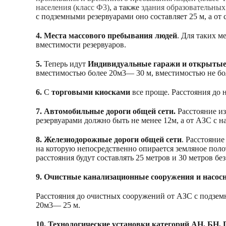
населения (класс Ф3)
, а также
здания образовательных
с подземными резервуарами оно составляет 25 м, а о
4. Места массового пребывания людей
. Для таких м
вместимости резервуаров.
5.
Теперь идут
Индивидуальные гаражи и открытые
вместимостью более 20м3— 30 м, вместимостью не бо
6.
С
торговыми киосками
все проще. Расстояния до 
7. Автомобильные дороги общей сети.
Расстояние из
резервуарами должно быть не менее 12м, а от АЗС с н
8. Железнодорожные дороги общей сети
. Расстояни
на которую непосредственно опирается земляное поло
расстояния будут составлять 25 метров и 30 метров бе
9. Очистные канализационные сооружения и насосн
Расстояния до очистных сооружений от АЗС с подзем
20м3— 25 м.
10. Технологические установки категорий АН, БН, 