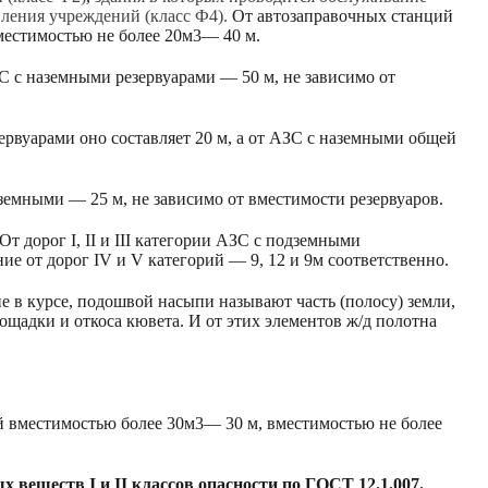
вления учреждений (класс Ф4).
От автозаправочных станций
местимостью не более 20м3— 40 м.
АЗС с наземными резервуарами — 50 м, не зависимо от
рвуарами оно составляет 20 м, а от АЗС с наземными общей
аземными — 25 м, не зависимо от вместимости резервуаров.
От дорог I, II и III категории АЗС с подземными
ие от дорог IV и V категорий — 9, 12 и 9м соответственно.
не в курсе, подошвой насыпи называют часть (полосу) земли,
щадки и откоса кювета. И от этих элементов ж/д полотна
й вместимостью более 30м3— 30 м, вместимостью не более
 веществ I и II классов опасности по ГОСТ 12.1.007.