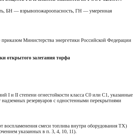
ть, БН — взрывопожароопасность, ГН — умеренная
ые приказом Министерства энергетики Российской Федерации
тки открытого залегания торфа
й I и II степени огнестойкости класса С0 или С1, указанные
 от надземных резервуаров с одностенными перекрытиями
 от воспламенения смеси топлива внутри оборудования ТХ)
нием указанных в п. 3, 4, 10, 11).