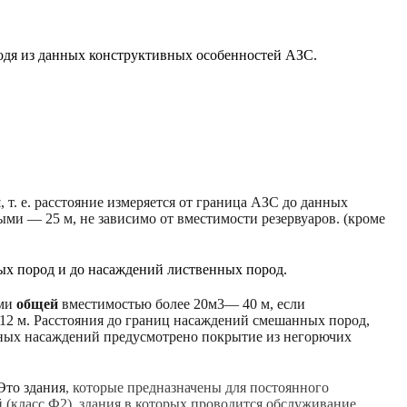
ходя из данных конструктивных особенностей АЗС.
й
,
т. е. расстояние измеряется от
граница АЗС до данных
ыми — 25 м, не зависимо от вместимости резервуаров.
(кроме
х пород и до насаждений лиственных пород.
ыми
общей
вместимостью более 20м3— 40 м, если
 12 м. Расстояния до границ насаждений смешанных пород,
лесных насаждений предусмотрено покрытие из негорючих
Это здания
, которые предназначены для постоянного
 (класс Ф2)
,
здания в которых проводится обслуживание