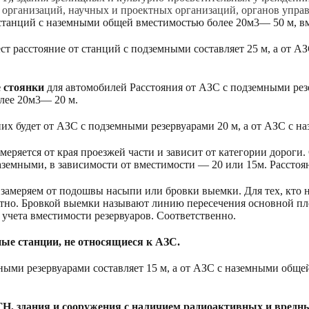
 организаций, научных и проектных организаций, органов упра
т станций с наземными общей вместимостью более 20м3— 50 м, в
ест расстояние от станций с подземными составляет 25 м, а от 
 стоянки
для автомобилей Расстояния от АЗС с подземными резе
лее 20м3— 20 м.
них будет от АЗС с подземными резервуарами 20 м, а от АЗС с н
меряется от края проезжей части и зависит от категории дороги. 
аземными, в зависимости от вместимости — 20 или 15м. Расстоян
е замеряем от подошвы насыпи или бровки выемки. Для тех, кто 
тно. Бровкой выемки называют линию пересечения основной пло
з учета вместимости резервуаров. Соответственно.
ые станции, не относящиеся к АЗС.
ными резервуарами составляет 15 м, а от АЗС с наземными обще
ГН, здания и сооружения с наличием радиоактивных и вредных